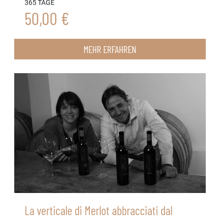
365 TAGE
50,00 €
MEHR ERFAHREN
La verticale di Merlot abbracciati dal