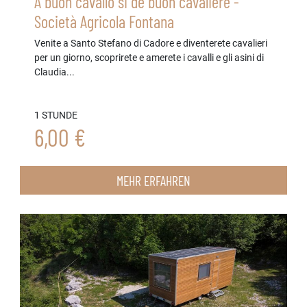
A buon cavallo si dè buon cavaliere -
Società Agricola Fontana
Venite a Santo Stefano di Cadore e diventerete cavalieri
per un giorno, scoprirete e amerete i cavalli e gli asini di
Claudia...
1 STUNDE
6,00 €
MEHR ERFAHREN