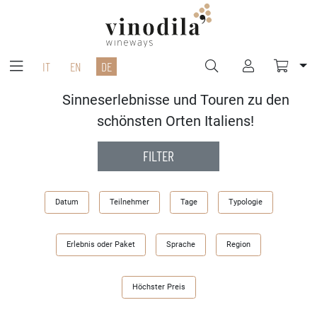
IT
EN
DE
Sinneserlebnisse und Touren zu den
schönsten Orten Italiens!
FILTER
Datum
Teilnehmer
Tage
Typologie
Erlebnis oder Paket
Sprache
Region
Höchster Preis