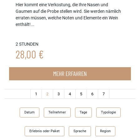
Hier kommt eine Verkostung, die Ihre Nasen und
Gaumen auf die Probe stellen wird. Sie werden nämlich
erraten müssen, welche Noten und Elemente ein Wein
enthält!...
2 STUNDEN
28,00 €
MEHR ERFAHREN
(current)
1
2
3
4
5
6
7
Datum
Teilnehmer
Tage
Typologie
Erlebnis oder Paket
Sprache
Region