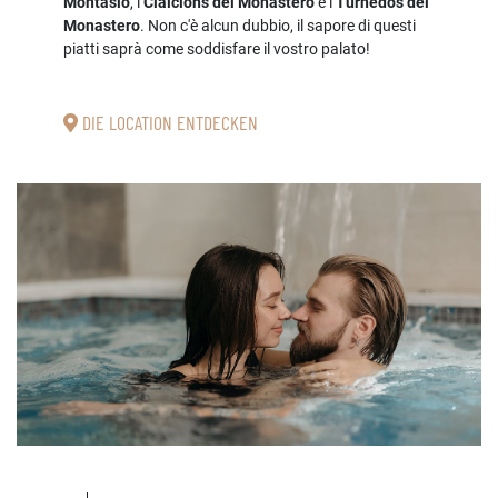
Montasio
, i
Cialcions del Monastero
e i
Turnedos del
Monastero
. Non c'è alcun dubbio, il sapore di questi
piatti saprà come soddisfare il vostro palato!
DIE LOCATION ENTDECKEN