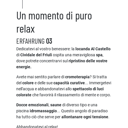
Un momento di puro
relax
ERFAHRUNG
03
Dedicatevi al vostro benessere: la
locanda Al Castello
di
Cividale del Friuli
ospita una meravigliosa
spa
,
dove potrete concentrarvi sul
ripristino delle vostre
energie.
Avete mai sentito parlare di
cromoterapia
? Si tratta
del
colore
e delle sue
capacità curative
... Immergetevi
nell'acqua e abbandonatevi allo
spettacolo di luci
colorate
che favorirà il rilassamento di mente e corpo.
Docce emozionali
,
saune
di diverso tipo e una
piscina
idromassaggio
... Questo angolo di paradiso
ha tutto ciò che serve per
allontanare ogni tensione
.
Abbandonatevi al relax!