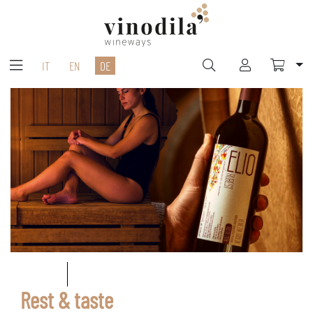
IT
EN
DE
Rest & taste